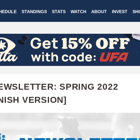
Skip
HEDULE
STANDINGS
STATS
WATCH
ABOUT
INVEST
SH
to
main
content
NEWSLETTER: SPRING 2022
NISH VERSION]