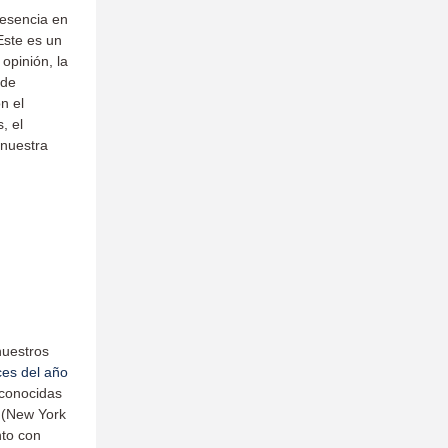
esencia en
Este es un
opinión, la
 de
n el
, el
 nuestra
nuestros
ces del año
 conocidas
 (New York
nto con