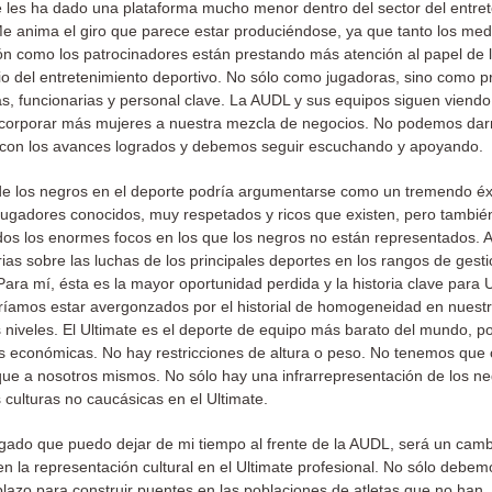
e les ha dado una plataforma mucho menor dentro del sector del entre
Me anima el giro que parece estar produciéndose, ya que tanto los med
n como los patrocinadores están prestando más atención al papel de 
io del entretenimiento deportivo. No sólo como jugadoras, sino como pr
s, funcionarias y personal clave. La AUDL y sus equipos siguen viend
corporar más mujeres a nuestra mezcla de negocios. No podemos dar
 con los avances logrados y debemos seguir escuchando y apoyando.
 de los negros en el deporte podría argumentarse como un tremendo éxi
ugadores conocidos, muy respetados y ricos que existen, pero tambi
dos los enormes focos en los que los negros no están representados.
ias sobre las luchas de los principales deportes en los rangos de gesti
ara mí, ésta es la mayor oportunidad perdida y la historia clave para U
íamos estar avergonzados por el historial de homogeneidad en nuestr
s niveles. El Ultimate es el deporte de equipo más barato del mundo, po
s económicas. No hay restricciones de altura o peso. No tenemos que 
ue a nosotros mismos. No sólo hay una infrarrepresentación de los ne
 culturas no caucásicas en el Ultimate.
egado que puedo dejar de mi tiempo al frente de la AUDL, será un camb
en la representación cultural en el Ultimate profesional. No sólo debe
 plazo para construir puentes en las poblaciones de atletas que no han