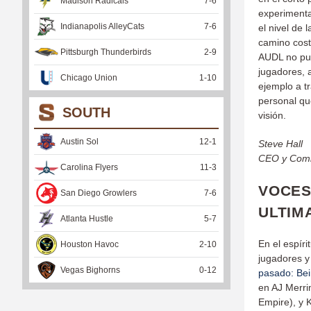
Madison Radicals
7
-
6
experiment
Indianapolis AlleyCats
7
-
6
el nivel de
camino cost
Pittsburgh Thunderbirds
2
-
9
AUDL no pue
jugadores, 
Chicago Union
1
-
10
ejemplo a t
personal qu
SOUTH
visión.
Austin Sol
12
-
1
Steve Hall
CEO y Comi
Carolina Flyers
11
-
3
VOCES
San Diego Growlers
7
-
6
ULTIM
Atlanta Hustle
5
-
7
En el espír
Houston Havoc
2
-
10
jugadores y
Vegas Bighorns
0
-
12
pasado: Bei
en AJ Merri
Empire), y 