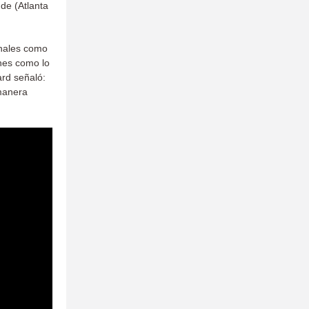
de (Atlanta
onales como
unes como lo
ard señaló:
manera