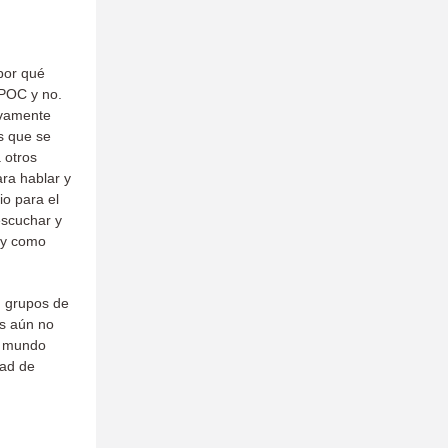
por qué
 POC y no.
ivamente
as que se
 otros
ara hablar y
io para el
escuchar y
 y como
, grupos de
as aún no
l mundo
dad de