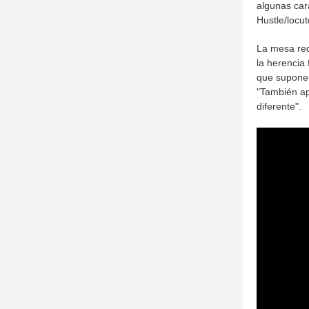
algunas car
Hustle/locut
La mesa red
la herencia
que supone 
"También ap
diferente".