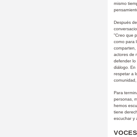
mismo tiemp
pensamiento
Después de 
conversacio
"Creo que p
como para lo
comparten, 
actores de 
defender lo
diálogo. En
respetar a
comunidad, 
Para termin
personas, m
hemos escuc
tiene derech
escuchar y 
VOCES