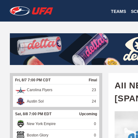
W
TEAMS
SC
A
T
C
H
U
Fri, 8/7 7:00 PM CDT
Final
F
AII 
Carolina Flyers
23
A
[SPA
Austin Sol
24
Sat, 8/8 7:00 PM EDT
Upcoming
New York Empire
0
Boston Glory
0