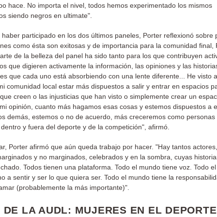
o hace. No importa el nivel, todos hemos experimentado los mismos
s siendo negros en ultimate".
haber participado en los dos últimos paneles, Porter reflexionó sobre 
nes como ésta son exitosas y de importancia para la comunidad final,
arte de la belleza del panel ha sido tanto para los que contribuyen act
s que digieren activamente la información, las opiniones y las histori
es que cada uno está absorbiendo con una lente diferente... He visto a
mi comunidad local estar más dispuestos a salir y entrar en espacios p
 que creen o las injusticias que han visto o simplemente crear un espac
 mi opinión, cuanto más hagamos esas cosas y estemos dispuestos a 
 los demás, estemos o no de acuerdo, más creceremos como personas
dentro y fuera del deporte y de la competición", afirmó.
ar, Porter afirmó que aún queda trabajo por hacer. "Hay tantos actores
arginados y no marginados, celebrados y en la sombra, cuyas histori
hado. Todos tienen una plataforma. Todo el mundo tiene voz. Todo e
o a sentir y ser lo que quiera ser. Todo el mundo tiene la responsabili
amar (probablemente la más importante)".
 DE LA AUDL: MUJERES EN EL DEPORTE