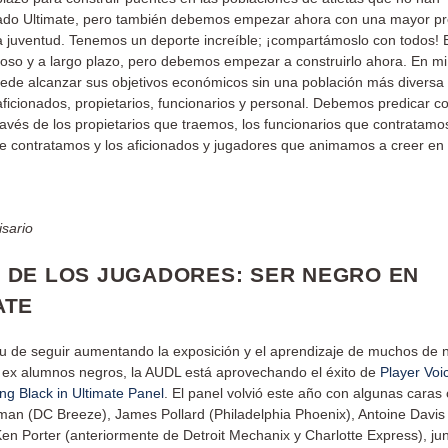
ado Ultimate, pero también debemos empezar ahora con una mayor pr
 la juventud. Tenemos un deporte increíble; ¡compartámoslo con todos! 
oso y a largo plazo, pero debemos empezar a construirlo ahora. En mi 
de alcanzar sus objetivos económicos sin una población más diversa
aficionados, propietarios, funcionarios y personal. Debemos predicar co
ravés de los propietarios que traemos, los funcionarios que contratamos
e contratamos y los aficionados y jugadores que animamos a creer en
sario
 DE LOS JUGADORES: SER NEGRO EN
ATE
itu de seguir aumentando la exposición y el aprendizaje de muchos de 
 ex alumnos negros, la AUDL está aprovechando el éxito de
Player Voi
ng Black in Ultimate Panel
. El panel volvió este año con algunas caras
man (DC Breeze), James Pollard (Philadelphia Phoenix), Antoine Davis
Ken Porter (anteriormente de Detroit Mechanix y Charlotte Express), ju