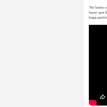
"No basta c
hacer que fo
haga partíc