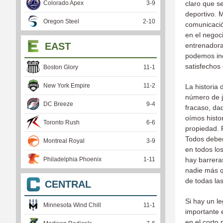
Colorado Apex
3
-
9
claro que s
deportivo. 
Oregon Steel
2
-
10
comunicació
en el negoc
EAST
entrenadora
podemos in
satisfechos
Boston Glory
11
-
1
New York Empire
11
-
2
La historia
número de j
DC Breeze
9
-
4
fracaso, da
oímos histor
Toronto Rush
6
-
6
propiedad. P
Todos deber
Montreal Royal
3
-
9
en todos lo
Philadelphia Phoenix
1
-
11
hay barrera
nadie más q
de todas las
CENTRAL
Si hay un l
Minnesota Wind Chill
11
-
1
importante 
en el corto