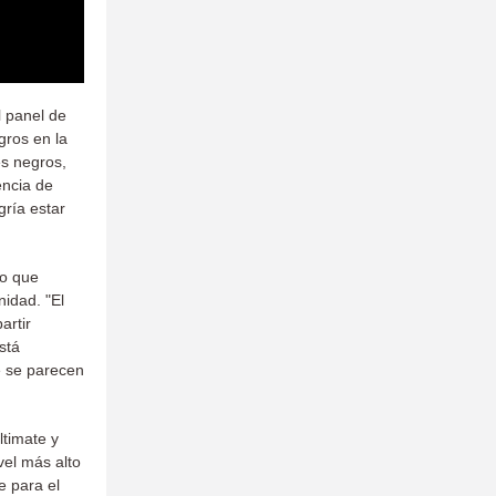
l panel de
gros en la
s negros,
encia de
gría estar
vo que
idad. "El
artir
stá
e se parecen
ltimate y
vel más alto
e para el