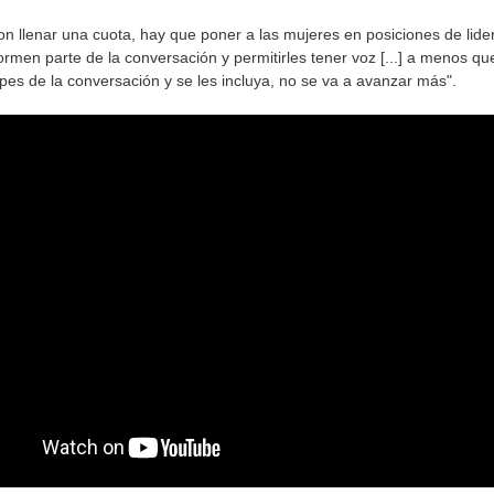
on llenar una cuota, hay que poner a las mujeres en posiciones de lide
rmen parte de la conversación y permitirles tener voz [...] a menos qu
ipes de la conversación y se les incluya, no se va a avanzar más".