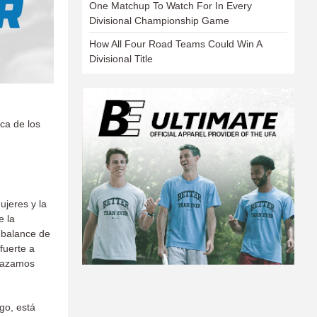
One Matchup To Watch For In Every
Divisional Championship Game
How All Four Road Teams Could Win A
Divisional Title
ica de los
ujeres y la
e la
 balance de
fuerte a
brazamos
go, está