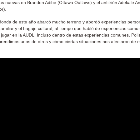
as nuevas en Brandon Adibe (Ottawa Outlaws) y el anfitrión Adekale An
or).
onda de este año abarcó mucho terreno y abordó experiencias pers
 familiar y el bagaje cultural, al tiempo que habló de experiencias com
jugar en la AUDL. Incluso dentro de estas experiencias comunes, Poll
rendimos unos de otros y cómo ciertas situaciones nos afectaron de 