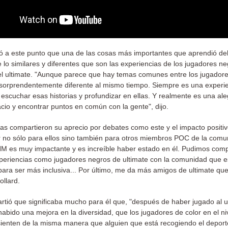
ó a este punto que una de las cosas más importantes que aprendió de
 lo similares y diferentes que son las experiencias de los jugadores ne
l ultimate. "Aunque parece que hay temas comunes entre los jugadore
sorprendentemente diferente al mismo tiempo. Siempre es una experi
 escuchar esas historias y profundizar en ellas. Y realmente es una ale
cio y encontrar puntos en común con la gente", dijo.
tas compartieron su aprecio por debates como este y el impacto positi
 no sólo para ellos sino también para otros miembros POC de la comun
M es muy impactante y es increíble haber estado en él. Pudimos comp
periencias como jugadores negros de ultimate con la comunidad que e
para ser más inclusiva... Por último, me da más amigos de ultimate qu
Pollard.
tió que significaba mucho para él que, "después de haber jugado al u
habido una mejora en la diversidad, que los jugadores de color en el ni
sienten de la misma manera que alguien que está recogiendo el deport