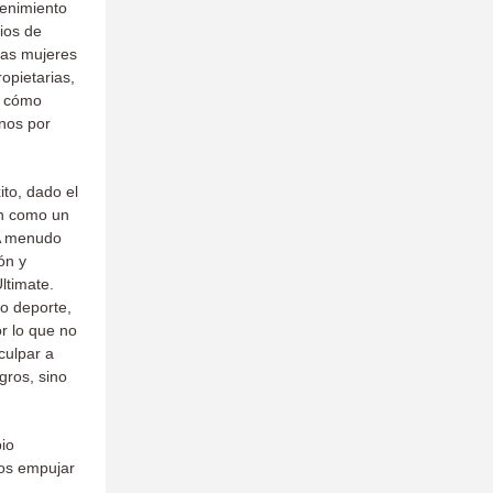
tenimiento
ios de
las mujeres
opietarias,
o cómo
nos por
to, dado el
én como un
 A menudo
ón y
ltimate.
o deporte,
r lo que no
culpar a
gros, sino
io
mos empujar