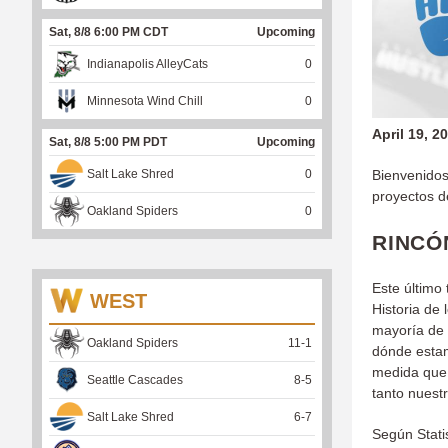
Sat, 8/8 6:00 PM CDT
Upcoming
Indianapolis AlleyCats
0
Minnesota Wind Chill
0
April 19, 2
Sat, 8/8 5:00 PM PDT
Upcoming
Salt Lake Shred
0
Bienvenidos 
proyectos de
Oakland Spiders
0
RINCÓ
Este último
WEST
Historia de 
mayoría de 
Oakland Spiders
11
-
1
dónde estam
medida que
Seattle Cascades
8
-
5
tanto nuest
Salt Lake Shred
6
-
7
Según Stati