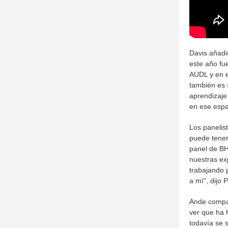
Davis añadi
este año fue
AUDL y en e
también es 
aprendizaje
en ese espa
Los panelis
puede tener
panel de BH
nuestras ex
trabajando 
a mí", dijo 
Ande compar
ver que ha 
todavía se 