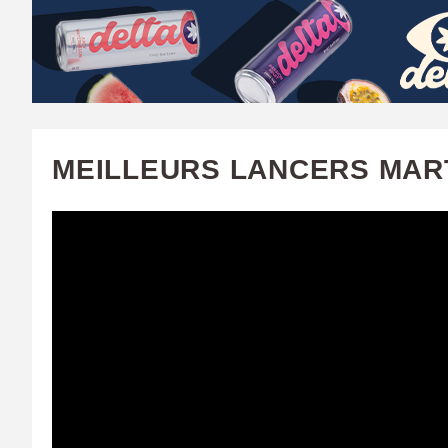
W
A
T
C
MEILLEURS LANCERS MAR
H
U
F
A